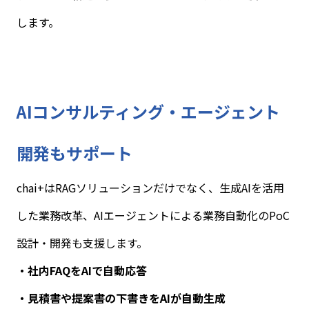
します。
AI
コンサルティング・エージェント
開発もサポート
chai+
は
RAG
ソリューションだけでなく、生成
AI
を活用
した業務改革、
AI
エージェントによる業務自動化の
PoC
設計・開発も支援します。
・社内
FAQ
を
AI
で自動応答
・見積書や提案書の下書きを
AI
が自動生成