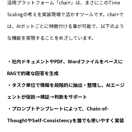
活用プラットフォーム「
chai+
」は、まさにこの
Time
Scaling
の考えを実装現場で活かすツールです。chai+で
は、AIボットごとに特徴付ける事が可能で、以下のよう
な機能を実現することをめざしています。
・社内ドキュメントや
PDF
、
Word
ファイルをベースに
RAG
で的確な回答を生成
・タスク単位で情報を段階的に抽出・整理し、
AI
エージ
ェントが仮説→検証→判断をサポート
・プロンプトテンプレートによって、
Chain-of-
Thought
や
Self-Consistency
を誰でも使いやすく実装