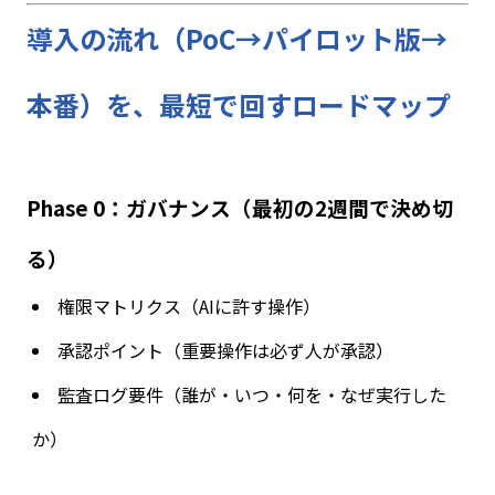
導入の流れ（PoC→パイロット版→
本番）を、最短で回すロードマップ
Phase 0
：ガバナンス（最初の
2
週間で決め切
る）
権限マトリクス（
AI
に許す操作）
承認ポイント（重要操作は必ず人が承認）
監査ログ要件（誰が・いつ・何を・なぜ実行した
か）