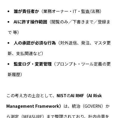
誰が責任者か
（業務オーナー・
IT
・監査
/
法務）
AI
に許す操作範囲
（閲覧のみ／下書きまで／登録ま
で 等）
人の承認が必須な行為
（対外送信、発注、マスタ更
新、支払関連など）
監査ログ・変更管理
（プロンプト・ツール定義の更
新履歴）
この考え方の土台として、
NIST
の
AI RMF
（
AI Risk
Management Framework
）
は、統治（
GOVERN
）か
ら測定（
MEASURE
）まで整理されており、社内合意を