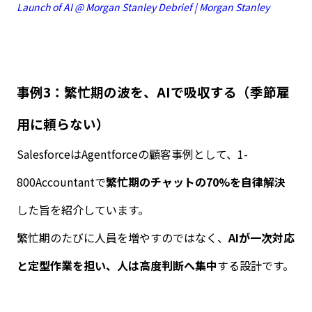
Launch of AI @ Morgan Stanley Debrief | Morgan Stanley
事例
3
：繁忙期の波を、
AI
で吸収する（季節雇
用に頼らない）
Salesforce
は
Agentforce
の顧客事例として、
1-
800Accountant
で
繁忙期のチャットの
70%
を自律解決
した旨を紹介しています。
繁忙期のたびに人員を増やすのではなく、
AI
が一次対応
と定型作業を担い、人は高度判断へ集中
する設計です。