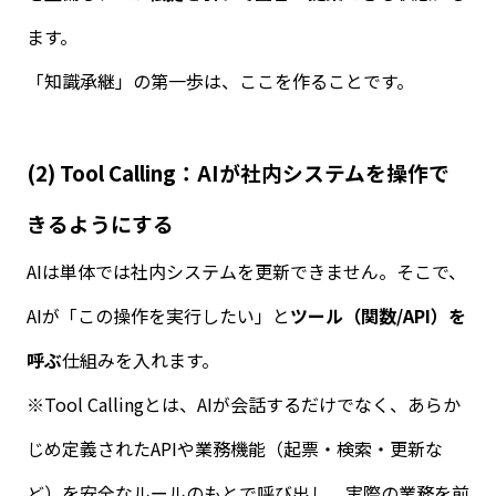
ます。
「知識承継」の第一歩は、ここを作ることです。
(2) Tool Calling
：
AI
が社内システムを操作で
きるようにする
AI
は単体では社内システムを更新できません。そこで、
AI
が「この操作を実行したい」と
ツール（関数
/API
）を
呼ぶ
仕組みを入れます。
※
Tool Calling
とは、
AI
が会話するだけでなく、あらか
じめ定義された
API
や業務機能（起票・検索・更新な
ど）を安全なルールのもとで呼び出し、実際の業務を前