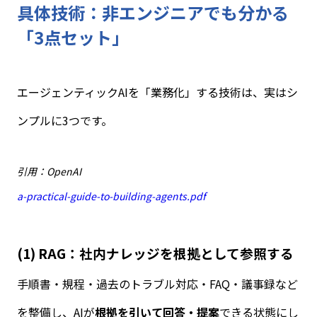
具体技術：非エンジニアでも分かる
「
3
点セット」
エージェンティック
AI
を「業務化」する技術は、実はシ
ンプルに
3
つです。
引用：OpenAI
a-practical-guide-to-building-agents.pdf
(1) RAG
：社内ナレッジを根拠として参照する
手順書・規程・過去のトラブル対応・
FAQ
・議事録など
を整備し、
AI
が
根拠を引いて回答・提案
できる状態にし