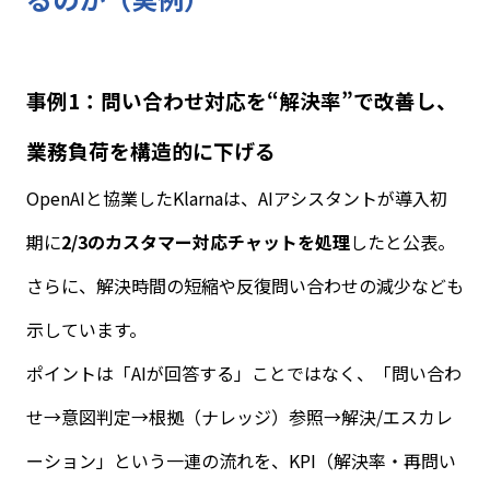
事例
1
：問い合わせ対応を“解決率”で改善し、
業務負荷を構造的に下げる
OpenAI
と協業した
Klarna
は、
AI
アシスタントが導入初
期に
2/3
のカスタマー対応チャットを処理
したと公表。
さらに、解決時間の短縮や反復問い合わせの減少なども
示しています。
ポイントは「
AI
が回答する」ことではなく、「問い合わ
せ→意図判定→根拠（ナレッジ）参照→解決
/
エスカレ
ーション」という一連の流れを、
KPI
（解決率・再問い