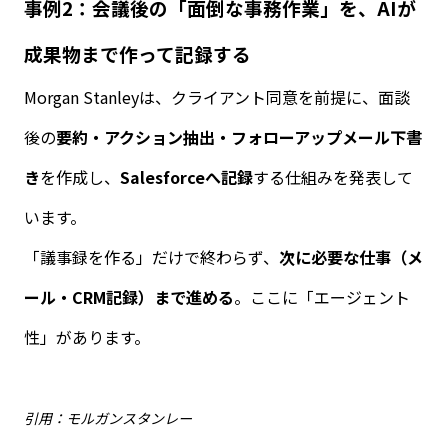
事例
2
：会議後の「面倒な事務作業」を、
AI
が
成果物まで作って記録する
Morgan Stanley
は、クライアント同意を前提に、面談
後の
要約・アクション抽出・フォローアップメール下書
き
を作成し、
Salesforce
へ記録
する仕組みを発表して
います。
「議事録を作る」だけで終わらず、
次に必要な仕事（メ
ール・
CRM
記録）まで進める
。ここに「エージェント
性」があります。
引用：モルガンスタンレー