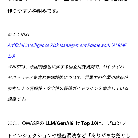
作りやすい枠組みです。
※１：NIST
Artificial Intelligence Risk Management Framework (AI RMF
1.0)
※NISTは、米国商務省に属する国立研究機関で、AIやサイバー
セキュリティを含む先端技術について、世界中の企業や政府が
参考にする信頼性・安全性の標準ガイドラインを策定している
組織です。
また、
OWASP
の
LLM/GenAI
向け
Top 10
は、プロンプ
トインジェクションや機密漏洩など「ありがちな落とし