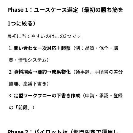
Phase 1
：ユースケース選定（最初の勝ち筋を
1
つに絞る）
最初に当てやすいのはこの
3
つです。
問い合わせ一次対応＋起票
（例：品質・保全・購
買・情報システム）
資料探索→要約→成果物化
（議事録、手順書の差分
整理、稟議下書き）
定型ワークフローの下書き作成
（申請・承認・登録
の「前段」）
Phase 2
：パイロット版（部門限定で運用し、