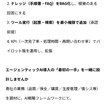
ナレッジ（手順書・
FAQ
）を
RAG
化
し、根拠のある
回答にする
ツール実行（起票・検索）を最小権限で追加
（承認
前提）
KPI
（一次完了率・処理時間・再問い合わせ率）でパ
イロット版を運用し、拡張
エージェンティック
AI
導入の「最初の一手」を一緒に設
計しませんか
貴社の業務（品質／保全／購買／生産管理／情シス等）
を題材に、
AI
戦略フレームワークにて、